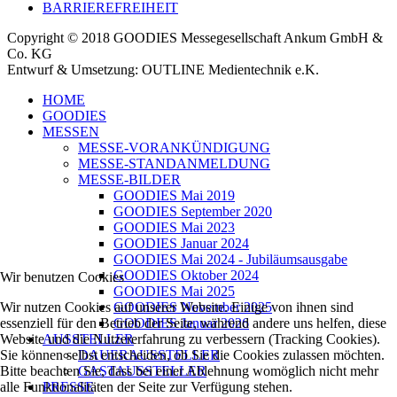
BARRIEREFREIHEIT
Copyright © 2018 GOODIES Messegesellschaft Ankum GmbH &
Co. KG
Entwurf & Umsetzung: OUTLINE Medientechnik e.K.
HOME
GOODIES
MESSEN
MESSE-VORANKÜNDIGUNG
MESSE-STANDANMELDUNG
MESSE-BILDER
GOODIES Mai 2019
GOODIES September 2020
GOODIES Mai 2023
GOODIES Januar 2024
GOODIES Mai 2024 - Jubiläumsausgabe
GOODIES Oktober 2024
Wir benutzen Cookies
GOODIES Mai 2025
Wir nutzen Cookies auf unserer Website. Einige von ihnen sind
GOODIES November 2025
essenziell für den Betrieb der Seite, während andere uns helfen, diese
GOODIES Januar 2026
Website und die Nutzererfahrung zu verbessern (Tracking Cookies).
AUSSTELLER
Sie können selbst entscheiden, ob Sie die Cookies zulassen möchten.
DAUERAUSSTELLER
Bitte beachten Sie, dass bei einer Ablehnung womöglich nicht mehr
GASTAUSSTELLER
alle Funktionalitäten der Seite zur Verfügung stehen.
PRESSE