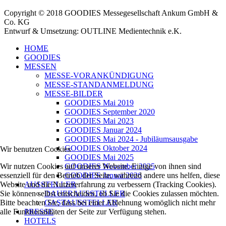
Copyright © 2018 GOODIES Messegesellschaft Ankum GmbH &
Co. KG
Entwurf & Umsetzung: OUTLINE Medientechnik e.K.
HOME
GOODIES
MESSEN
MESSE-VORANKÜNDIGUNG
MESSE-STANDANMELDUNG
MESSE-BILDER
GOODIES Mai 2019
GOODIES September 2020
GOODIES Mai 2023
GOODIES Januar 2024
GOODIES Mai 2024 - Jubiläumsausgabe
GOODIES Oktober 2024
Wir benutzen Cookies
GOODIES Mai 2025
Wir nutzen Cookies auf unserer Website. Einige von ihnen sind
GOODIES November 2025
essenziell für den Betrieb der Seite, während andere uns helfen, diese
GOODIES Januar 2026
Website und die Nutzererfahrung zu verbessern (Tracking Cookies).
AUSSTELLER
Sie können selbst entscheiden, ob Sie die Cookies zulassen möchten.
DAUERAUSSTELLER
Bitte beachten Sie, dass bei einer Ablehnung womöglich nicht mehr
GASTAUSSTELLER
alle Funktionalitäten der Seite zur Verfügung stehen.
PRESSE
HOTELS