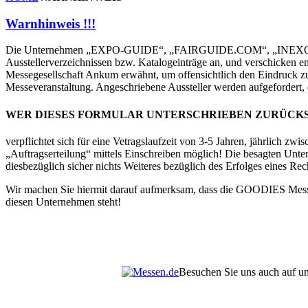
Warnhinweis !!!
Die Unternehmen „EXPO-GUIDE“, „FAIRGUIDE.COM“, „INEXORG“ 
Ausstellerverzeichnissen bzw. Katalogeinträge an, und verschicken
Messegesellschaft Ankum erwähnt, um offensichtlich den Eindruck zu e
Messeveranstaltung. Angeschriebene Aussteller werden aufgefordert, d
WER DIESES FORMULAR UNTERSCHRIEBEN ZURÜCK
verpflichtet sich für eine Vetragslaufzeit von 3-5 Jahren, jährlich z
„Auftragserteilung“ mittels Einschreiben möglich! Die besagten Unt
diesbezüglich sicher nichts Weiteres bezüglich des Erfolges eines Recht
Wir machen Sie hiermit darauf aufmerksam, dass die GOODIES Me
diesen Unternehmen steht!
Besuchen Sie uns auch auf u