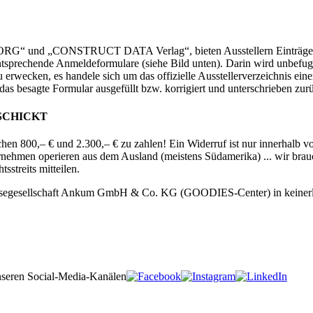
und „CONSTRUCT DATA Verlag“, bieten Ausstellern Einträge i
 entsprechende Anmeldeformulare (siehe Bild unten). Darin wird unbe
rwecken, es handele sich um das offizielle Ausstellerverzeichnis eine
as besagte Formular ausgefüllt bzw. korrigiert und unterschrieben zur
SCHICKT
wischen 800,– € und 2.300,– € zu zahlen! Ein Widerruf ist nur innerhalb 
ernehmen operieren aus dem Ausland (meistens Südamerika) ... wir bra
sstreits mitteilen.
ssegesellschaft Ankum GmbH & Co. KG (GOODIES-Center) in keinerl
nseren Social-Media-Kanälen