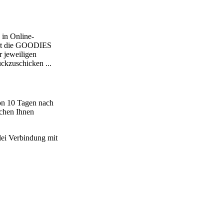
n Online-
fugt die GOODIES
r jeweiligen
ückzuschicken ...
von 10 Tagen nach
uchen Ihnen
ei Verbindung mit