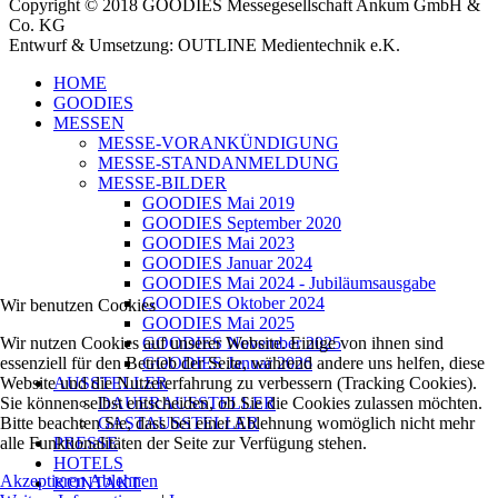
Copyright © 2018 GOODIES Messegesellschaft Ankum GmbH &
Co. KG
Entwurf & Umsetzung: OUTLINE Medientechnik e.K.
HOME
GOODIES
MESSEN
MESSE-VORANKÜNDIGUNG
MESSE-STANDANMELDUNG
MESSE-BILDER
GOODIES Mai 2019
GOODIES September 2020
GOODIES Mai 2023
GOODIES Januar 2024
GOODIES Mai 2024 - Jubiläumsausgabe
GOODIES Oktober 2024
Wir benutzen Cookies
GOODIES Mai 2025
GOODIES November 2025
Wir nutzen Cookies auf unserer Website. Einige von ihnen sind
GOODIES Januar 2026
essenziell für den Betrieb der Seite, während andere uns helfen, diese
AUSSTELLER
Website und die Nutzererfahrung zu verbessern (Tracking Cookies).
DAUERAUSSTELLER
Sie können selbst entscheiden, ob Sie die Cookies zulassen möchten.
GASTAUSSTELLER
Bitte beachten Sie, dass bei einer Ablehnung womöglich nicht mehr
PRESSE
alle Funktionalitäten der Seite zur Verfügung stehen.
HOTELS
Akzeptieren
Ablehnen
KONTAKT